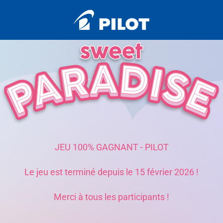
JEU 100% GAGNANT - PILOT
Le jeu est terminé depuis le 15 février 2026 !
Merci à tous les participants !